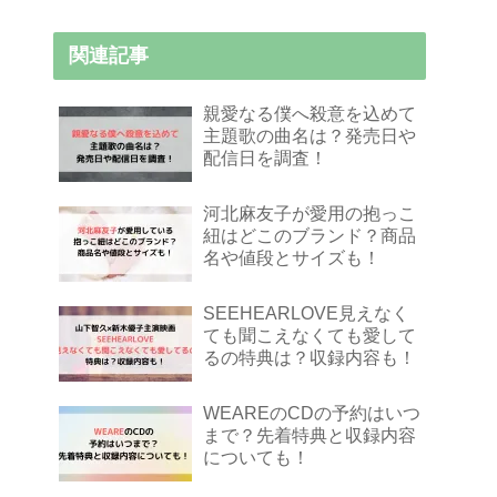
関連記事
親愛なる僕へ殺意を込めて
主題歌の曲名は？発売日や
配信日を調査！
河北麻友子が愛用の抱っこ
紐はどこのブランド？商品
名や値段とサイズも！
SEEHEARLOVE見えなく
ても聞こえなくても愛して
るの特典は？収録内容も！
WEAREのCDの予約はいつ
まで？先着特典と収録内容
についても！