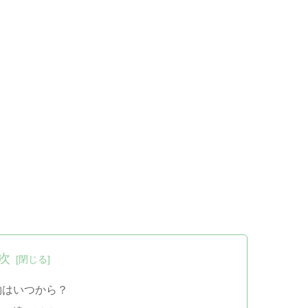
次
約はいつから？