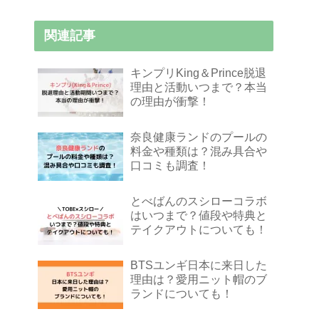
関連記事
キンプリKing＆Prince脱退
理由と活動いつまで？本当
の理由が衝撃！
奈良健康ランドのプールの
料金や種類は？混み具合や
口コミも調査！
とべばんのスシローコラボ
はいつまで？値段や特典と
テイクアウトについても！
BTSユンギ日本に来日した
理由は？愛用ニット帽のブ
ランドについても！