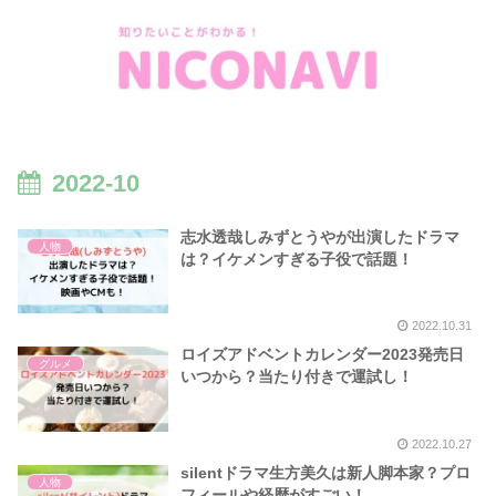
2022-10
志水透哉しみずとうやが出演したドラマ
人物
は？イケメンすぎる子役で話題！
2022.10.31
ロイズアドベントカレンダー2023発売日
グルメ
いつから？当たり付きで運試し！
2022.10.27
silentドラマ生方美久は新人脚本家？プロ
人物
フィールや経歴がすごい！