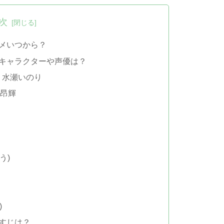
次
ニメいつから？
場キャラクターや声優は？
：水瀬いのり
山昂輝
う)
)
らすじは？