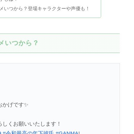
アニメいつから？登場キャラクターや声優も！
ニメいつから？
おかげです✨
ろしくお願いいたします！
9
#令和最高の年下彼氏
#GANMA
!