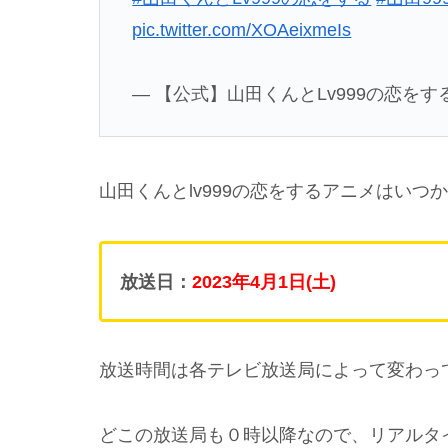
pic.twitter.com/XOAeixmeIs
— 【公式】山田くんとLv999の恋をする (@
山田くんとlv999の恋をするアニメはい
放送日：
2023
年
4月
1日
(土)
放送時間は各テレビ放送局によって変わっ
どこの放送局も０時以降なので、リアルタ