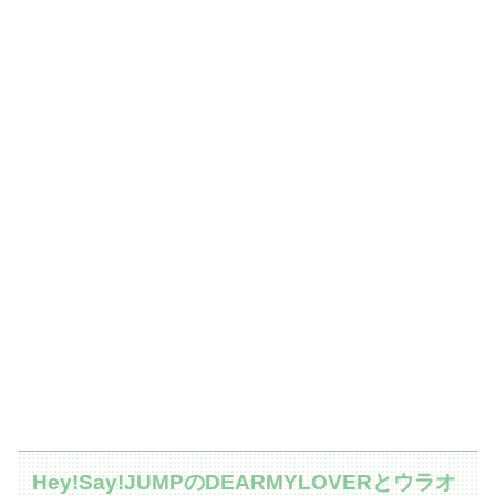
Hey!Say!JUMPのDEARMYLOVERとウラオ