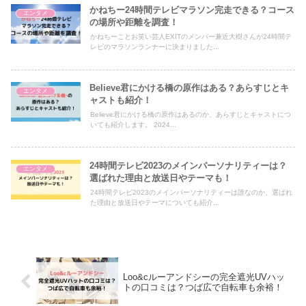
かねちー24時間テレビマラソン完走できる？コース
エンタメ
の場所や距離を調査！
かねちーことお笑い芸人EXITのメンバー兼近大樹さんが24時間テ
レビのマラソンランナーに決まりました...
Believe君にかける橋の原作はある？あらすじとキ
エンタメ
ャストも紹介！
Believe君にかける橋の原作はあるのか、あらすじとキャストにつ
いても紹介します。 2024...
24時間テレビ2023のメインパーソナリティーは？
エンタメ
選ばれた理由と放送日やテーマも！
24時間テレビ2023のメインパーソナリティーは誰なのか、選ばれ
た理由と放送日やテーマについても紹介...
Loo&cルーアンドシーの完全遮光UVハッ
トの口コミは？つば広で自転車も余裕！