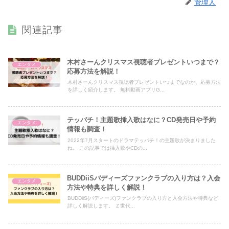
管理人
関連記事
木村さーんクリスマス視聴者プレゼントいつまで？
エンタメ
応募方法を解説！
木村さーんクリスマス視聴者プレゼントいつまでなのか、応募方法
を詳しく紹介します。 無料動画アプリG...
テッパチ！主題歌挿入歌はなに？CD発売日や予約
エンタメ
情報も調査！
2022年7月スタートのドラマテッパチ！の主題歌が決まりました
ね。 この記事では挿入歌やCDの...
BUDDiiSバディーズファンクラブの入り方は？入会
エンタメ
方法や特典を詳しく解説！
BUDDiiS(バディーズ)ファンクラブの入り方と入会方法や特典など
詳しく解説します。 Ｚ世代...